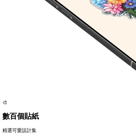
🎨
數百個貼紙
精選可愛設計集